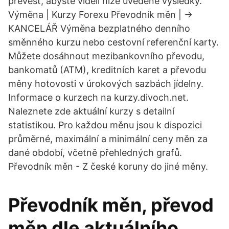
převést, abyste viděli níže uvedené výsledky.
Výměna | Kurzy Forexu Převodník měn | ->
KANCELÁŘ Výměna bezplatného denního
směnného kurzu nebo cestovní referenční karty.
Můžete dosáhnout mezibankovního převodu,
bankomatů (ATM), kreditních karet a převodu
měny hotovosti v úrokových sazbách jídelny.
Informace o kurzech na kurzy.divoch.net.
Naleznete zde aktuální kurzy s detailní
statistikou. Pro každou měnu jsou k dispozici
průměrné, maximální a minimální ceny měn za
dané období, včetně přehledných grafů.
Převodník měn - Z české koruny do jiné měny.
Převodník měn, převod
měn dle aktuálního