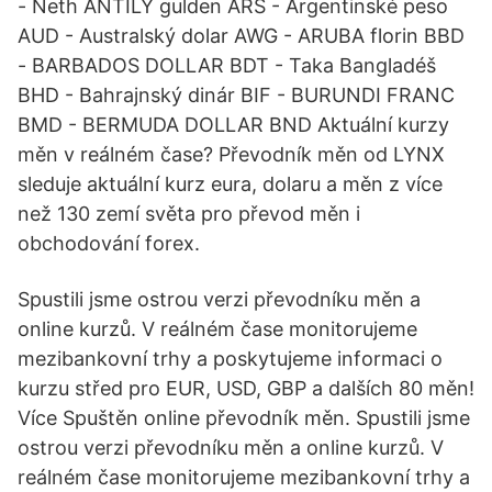
- Neth ANTILY gulden ARS - Argentinské peso
AUD - Australský dolar AWG - ARUBA florin BBD
- BARBADOS DOLLAR BDT - Taka Bangladéš
BHD - Bahrajnský dinár BIF - BURUNDI FRANC
BMD - BERMUDA DOLLAR BND Aktuální kurzy
měn v reálném čase? Převodník měn od LYNX
sleduje aktuální kurz eura, dolaru a měn z více
než 130 zemí světa pro převod měn i
obchodování forex.
Spustili jsme ostrou verzi převodníku měn a
online kurzů. V reálném čase monitorujeme
mezibankovní trhy a poskytujeme informaci o
kurzu střed pro EUR, USD, GBP a dalších 80 měn!
Více Spuštěn online převodník měn. Spustili jsme
ostrou verzi převodníku měn a online kurzů. V
reálném čase monitorujeme mezibankovní trhy a