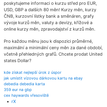
poskytujeme informaci o kurzu střed pro EUR,
USD, GBP a dalších 80 měn! Kurzy měn, kurzy
ČNB, kurzovní lístky bank a směnáren, grafy
vývoje kurzů měn, valuty a devizy, křížové a
online kurzy měn, zpravodajství z kurzů měn.
Pro každou měnu jsou k dispozici průměrné,
maximální a minimální ceny měn za dané období,
včetně přehledných grafů. Chcete prodat United
states Dollar?
kde získat nejlepší úrok z úspor
jak umístit vízovou dárkovou kartu na ebay
debedia debedia karta
359 eur na gbp
cex haywards vřesoviště
rX