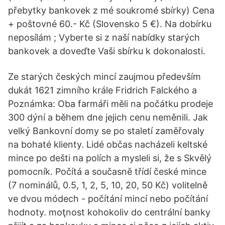
přebytky bankovek z mé soukromé sbírky) Cena
+ poštovné 60.- Kč (Slovensko 5 €). Na dobírku
neposílám ; Vyberte si z naší nabídky starých
bankovek a doveďte Vaši sbírku k dokonalosti.
Ze starých českých mincí zaujmou především
dukát 1621 zimního krále Fridrich Falckého a
Poznámka: Oba farmáři měli na počátku prodeje
300 dýní a během dne jejich cenu neměnili. Jak
velký Bankovní domy se po staletí zaměřovaly
na bohaté klienty. Lidé občas nacházeli keltské
mince po dešti na polích a mysleli si, že s Skvělý
pomocník. Počítá a současně třídí české mince
(7 nominálů, 0.5, 1, 2, 5, 10, 20, 50 Kč) volitelně
ve dvou módech - počítání mincí nebo počítání
hodnoty. moţnost kohokoliv do centrální banky