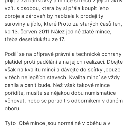
přijít a za bankovky a mince si něco z jejích aktiv
vzít. s osobou, která by si přála koupit jeho
zbroje a zároveň by nabízela k prodeji ty
suroviny a jídlo, které Proto za starých časů ten,
kd 13. červen 2011 Nález jediné zlaté mince,
třeba desetidukátu ze 17.
Podílí se na přípravě právní a technické ochrany
platidel proti padělání a na jejich realizaci. Dbejte
však na kvalitu mincí a dávejte do sbírky ,pouze
v těch nejlepších stavech. Kvalita mincí se vždy
cenila a cenit bude. Než však takové mince
pořídíte, musíte se nějakou dobu numismatice
věnovat, nebo se poradit s odborníkem v daném
oboru.
Tyto Obě mince jsou normálně v oběhu a v