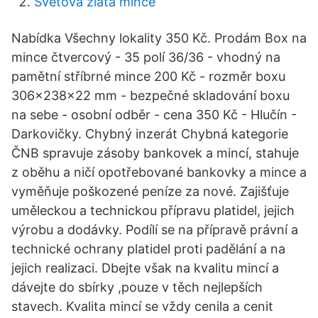
Světová zlatá mince
Nabídka Všechny lokality 350 Kč. Prodám Box na
mince čtvercový - 35 polí 36/36 - vhodný na
pamětní stříbrné mince 200 Kč - rozměr boxu
306x238x22 mm - bezpečné skladování boxu
na sebe - osobní odběr - cena 350 Kč - Hlučín -
Darkovičky. Chybný inzerát Chybná kategorie
ČNB spravuje zásoby bankovek a mincí, stahuje
z oběhu a ničí opotřebované bankovky a mince a
vyměňuje poškozené peníze za nové. Zajišťuje
uměleckou a technickou přípravu platidel, jejich
výrobu a dodávky. Podílí se na přípravě právní a
technické ochrany platidel proti padělání a na
jejich realizaci. Dbejte však na kvalitu mincí a
dávejte do sbírky ,pouze v těch nejlepších
stavech. Kvalita mincí se vždy cenila a cenit