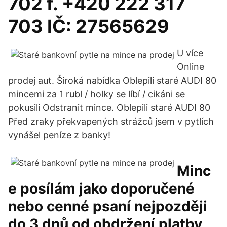
702 f. +420 222 317
703 IČ: 27565629
U více
Online
prodej aut. Široká nabídka Oblepili staré AUDI 80
mincemi za 1 rubl / holky se líbí / cikáni se
pokusili Odstranit mince. Oblepili staré AUDI 80
Před zraky překvapených strážců jsem v pytlích
vynášel peníze z banky!
Minc
e posílám jako doporučené
nebo cenné psaní nejpozději
do 3 dnů od obdržení platby