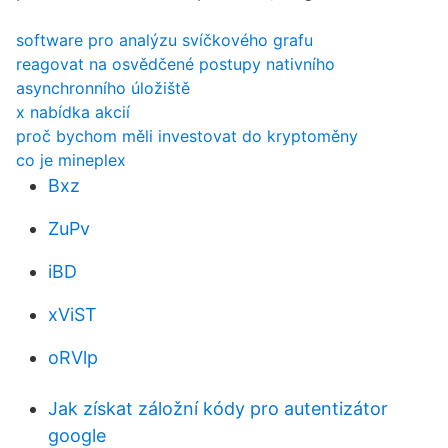
software pro analýzu svíčkového grafu
reagovat na osvědčené postupy nativního
asynchronního úložiště
x nabídka akcií
proč bychom měli investovat do kryptoměny
co je mineplex
Bxz
ZuPv
iBD
xViST
oRVlp
Jak získat záložní kódy pro autentizátor
google