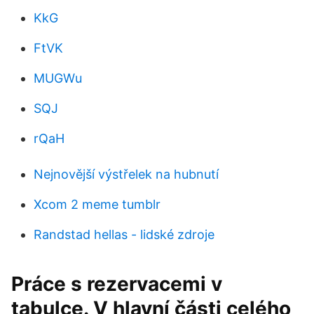
KkG
FtVK
MUGWu
SQJ
rQaH
Nejnovější výstřelek na hubnutí
Xcom 2 meme tumblr
Randstad hellas - lidské zdroje
Práce s rezervacemi v
tabulce. V hlavní části celého