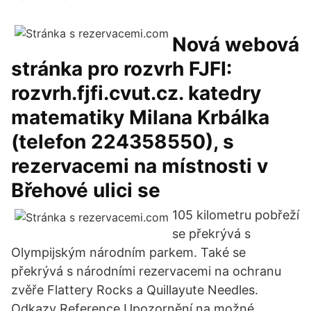
Nová webová
stránka pro rozvrh FJFI:
rozvrh.fjfi.cvut.cz. katedry
matematiky Milana Krbálka
(telefon 224358550), s
rezervacemi na místnosti v
Břehové ulici se
105 kilometru pobřeží
se překrývá s
Olympijským národním parkem. Také se
překrývá s národními rezervacemi na ochranu
zvěře Flattery Rocks a Quillayute Needles.
Odkazy Reference Upozornění na možné