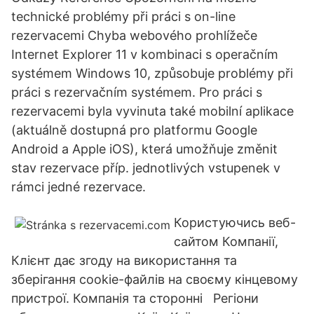
technické problémy při práci s on-line
rezervacemi Chyba webového prohlížeče
Internet Explorer 11 v kombinaci s operačním
systémem Windows 10, způsobuje problémy při
práci s rezervačním systémem. Pro práci s
rezervacemi byla vyvinuta také mobilní aplikace
(aktuálně dostupná pro platformu Google
Android a Apple iOS), která umožňuje změnit
stav rezervace příp. jednotlivých vstupenek v
rámci jedné rezervace.
Користуючись веб-
сайтом Компанії,
Клієнт дає згоду на використання та
зберігання cookie-файлів на своєму кінцевому
пристрої. Компанія та сторонні Регіони