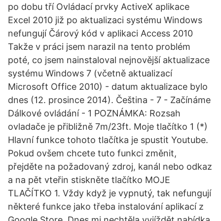
po dobu tří Ovládací prvky ActiveX aplikace
Excel 2010 již po aktualizaci systému Windows
nefungují Čárový kód v aplikaci Access 2010
Takže v práci jsem narazil na tento problém
poté, co jsem nainstaloval nejnovější aktualizace
systému Windows 7 (včetně aktualizací
Microsoft Office 2010) - datum aktualizace bylo
dnes (12. prosince 2014). Čeština - 7 - Začínáme
Dálkové ovládání - 1 POZNÁMKA: Rozsah
ovladače je přibližně 7m/23ft. Moje tlačítko 1 (*)
Hlavní funkce tohoto tlačítka je spustit Youtube.
Pokud ovšem chcete tuto funkci změnit,
přejděte na požadovaný zdroj, kanál nebo odkaz
a na pět vteřin stiskněte tlačítko MOJE
TLAČÍTKO 1. Vždy když je vypnutý, tak nefungují
některé funkce jako třeba instalování aplikací z
Google Store. Dnes mi nechtěla vyjíždět nabídka