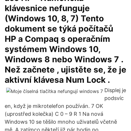
klávesnice nefunguje
(Windows 10, 8, 7) Tento
dokument se týká počítačů
HP a Compaq s operačním
systémem Windows 10,
Windows 8 nebo Windows 7 .
Než začnete , ujistěte se, že je
aktivní klávesa Num Lock .
Displej je
podsvíc
en, když je mikrotelefon používán. 7 OK
(uprostřed kolečka) C 0 – 9 R 1 Na nová
Windows 10 se těšilo mnoho uživatelů včetně
mě. A zatímco někteří již pár hodin po