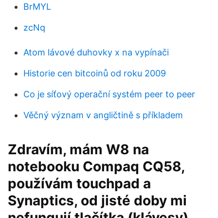
BrMYL
zcNq
Atom lávové duhovky x na vypínači
Historie cen bitcoinů od roku 2009
Co je síťový operační systém peer to peer
Věčný význam v angličtině s příkladem
Zdravím, mám W8 na
notebooku Compaq CQ58,
používám touchpad a
Synaptics, od jisté doby mi
nefungují tlačítka (klávesy).