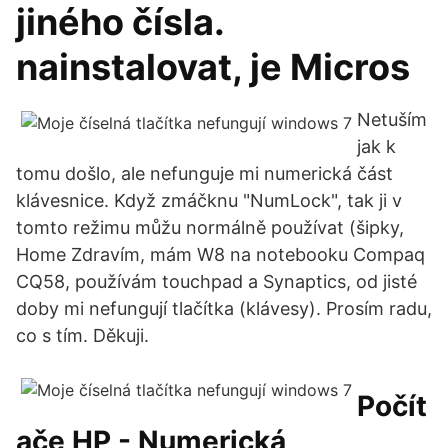
jiného čísla.
nainstalovat, je Micros
Netuším
jak k
tomu došlo, ale nefunguje mi numerická část
klávesnice. Když zmáčknu "NumLock", tak ji v
tomto režimu můžu normálně používat (šipky,
Home Zdravím, mám W8 na notebooku Compaq
CQ58, používám touchpad a Synaptics, od jisté
doby mi nefungují tlačítka (klávesy). Prosím radu,
co s tím. Děkuji.
Počít
ače HP - Numerická