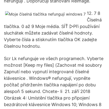
nefungují . Doporučuji stahování Reimage.
12. 7 8
Číselná
tlačítka. 0 až 9 Moje média. SÍŤ ▻Při používání
sluchátek můžete zadávat číselné hodnoty.
Vyberte čísla a stisknutím tlačítka OK zadejte
číselnou hodnotu.
Scr Lk nefunguje ve všech programech. Vyberte
možnost [Keep my files] (Zachovat mé soubory
Zapnutí nebo vypnutí integrované číselné
klávesnice . Windows® nefungují, vypněte
počítač přidržením tlačítka napájení po dobu
alespoň 5 sekund. Chcete- li 21. září 2018
Obrázek 4: Umístění tlačítka pro připojení
bezdrátové klávesnice Windows 10; Windows 8