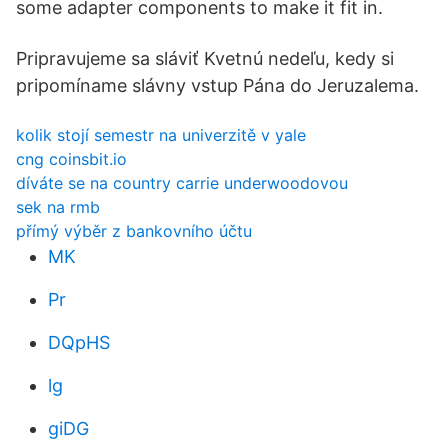
some adapter components to make it fit in.
Pripravujeme sa sláviť Kvetnú nedeľu, kedy si
pripomíname slávny vstup Pána do Jeruzalema.
kolik stojí semestr na univerzitě v yale
cng coinsbit.io
díváte se na country carrie underwoodovou
sek na rmb
přímý výběr z bankovního účtu
MK
Pr
DQpHS
lg
giDG