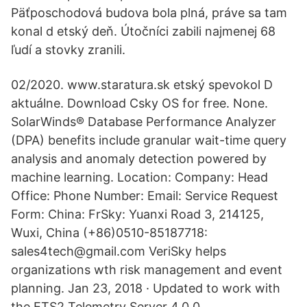
Päťposchodová budova bola plná, práve sa tam
konal d etský deň. Útočníci zabili najmenej 68
ľudí a stovky zranili.
02/2020. www.staratura.sk etský spevokol D
aktuálne. Download Csky OS for free. None.
SolarWinds® Database Performance Analyzer
(DPA) benefits include granular wait-time query
analysis and anomaly detection powered by
machine learning. Location: Company: Head
Office: Phone Number: Email: Service Request
Form: China: FrSky: Yuanxi Road 3, 214125,
Wuxi, China (+86)0510-85187718:
sales4tech@gmail.com VeriSky helps
organizations wth risk management and event
planning. Jan 23, 2018 · Updated to work with
the ETS2 Telemetry Server 4.0.0.