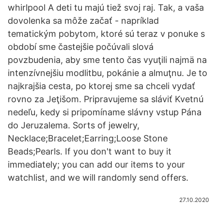
whirlpool A deti tu majú tiež svoj raj. Tak, a vaša
dovolenka sa môže začať - napríklad
tematickým pobytom, ktoré sú teraz v ponuke s
období sme častejšie počúvali slová
povzbudenia, aby sme tento čas vyuţili najmä na
intenzívnejšiu modlitbu, pokánie a almuţnu. Je to
najkrajšia cesta, po ktorej sme sa chceli vydať
rovno za Jeţišom. Pripravujeme sa sláviť Kvetnú
nedeľu, kedy si pripomíname slávny vstup Pána
do Jeruzalema. Sorts of jewelry,
Necklace;Bracelet;Earring;Loose Stone
Beads;Pearls. If you don't want to buy it
immediately; you can add our items to your
watchlist, and we will randomly send offers.
27.10.2020