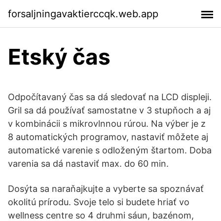
forsaljningavaktierccqk.web.app
Etský čas
Odpočítavaný čas sa dá sledovať na LCD displeji.
Gril sa dá používať samostatne v 3 stupňoch a aj
v kombinácii s mikrovlnnou rúrou. Na výber je z
8 automatických programov, nastaviť môžete aj
automatické varenie s odloženým štartom. Doba
varenia sa dá nastaviť max. do 60 min.
Dosýta sa naraňajkujte a vyberte sa spoznávať
okolitú prírodu. Svoje telo si budete hriať vo
wellness centre so 4 druhmi sáun, bazénom,