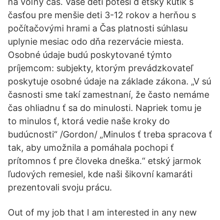
na voľný čas. Vaše deti poteší d etský kútik s
časťou pre menšie deti 3-12 rokov a herňou s
počítačovými hrami a Čas platnosti súhlasu
uplynie mesiac odo dňa rezervácie miesta.
Osobné údaje budú poskytované týmto
príjemcom: subjekty, ktorým prevádzkovateľ
poskytuje osobné údaje na základe zákona. „V sú
časnosti sme takí zamestnaní, že často nemáme
čas ohliadnu ť sa do minulosti. Napriek tomu je
to minulos ť, ktorá vedie naše kroky do
budúcnosti“ /Gordon/ „Minulos ť treba spracova ť
tak, aby umožnila a pomáhala pochopi ť
prítomnos ť pre človeka dneška.“ etský jarmok
ľudových remesiel, kde naši šikovní kamaráti
prezentovali svoju prácu.
Out of my job that I am interested in any new