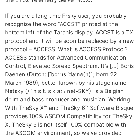
If you are a long time Frsky user, you probably
recognize the word “ACCST” printed at the
bottom left of the Taranis display. ACCST is a TX
protocol and it will be soon be replaced by a new
protocol – ACCESS. What is ACCESS Protocol?
ACCESS stands for Advanced Communication
Control, Elevated Spread Spectrum. It’s […] Boris
Daenen (Dutch: [ˈboːrɪs ˈdaːnə(n)]; born 22
March 1989), better known by his stage name
Netsky (/ ˈ n ɛ t. s k aɪ / net-SKY), is a Belgian
drum and bass producer and musician. Working
With TheSky X™ and TheSky 6™ Software Bisque
provides 100% ASCOM Compatibility for TheSky
X. TheSky 6 is not itself 100% compatible with
the ASCOM environment, so we've provided