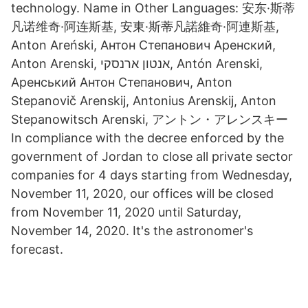
technology. Name in Other Languages: 安东·斯蒂
凡诺维奇·阿连斯基, 安東·斯蒂凡諾維奇·阿連斯基,
Anton Areński, Антон Степанович Аренский,
Anton Arenski, אנטון ארנסקי, Antón Arenski,
Аренський Антон Степанович, Anton
Stepanovič Arenskij, Antonius Arenskij, Anton
Stepanowitsch Arenski, アントン・アレンスキー
In compliance with the decree enforced by the
government of Jordan to close all private sector
companies for 4 days starting from Wednesday,
November 11, 2020, our offices will be closed
from November 11, 2020 until Saturday,
November 14, 2020. It's the astronomer's
forecast.